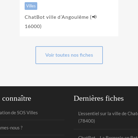
Villes
ChatBot ville d’Angoulême (📢
16000)
Voir toutes nos fiches
 connaître
Dernières fiches
ation de SOS Villes
L’essentiel sur la ville de Cha
(78400)
mes-nous ?
ChatBot – La Bernerie en Ret