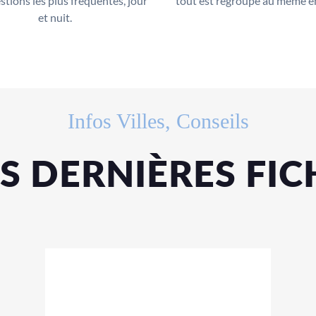
stions les plus fréquentes, jour
tout est regroupé au même e
et nuit.
Infos Villes, Conseils
S DERNIÈRES FIC