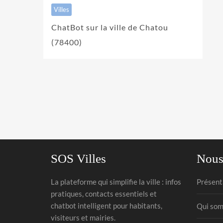
Villes
ChatBot sur la ville de Chatou
(78400)
SOS Villes
Nous
La plateforme qui simplifie la ville : infos
Présent
pratiques, contacts essentiels et
chatbot intelligent pour habitants,
Qui som
visiteurs et mairies.