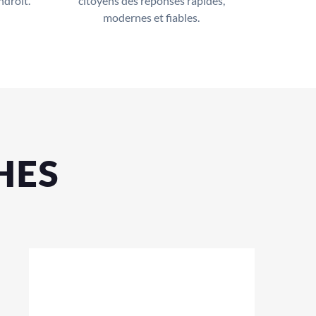
ndroit.
citoyens des réponses rapides,
modernes et fiables.
HES